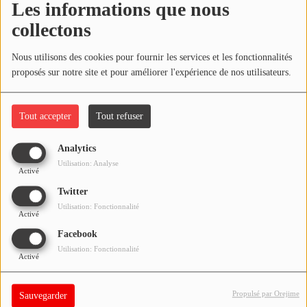
Les informations que nous
ARTISTES
Découvrez Doubout Collectif
collectons
PLAYLIST
Commentaires(0)
Nous utilisons des cookies pour fournir les services et les fonctionnalités
proposés sur notre site et pour améliorer l'expérience de nos utilisateurs.
TITRES DIFFUSÉS
Tout accepter
Tout refuser
Médias
Connectez-vous pour commenter cet article
PHOTOS
Analytics
SE CONNECTER
Utilisation: Analyse
Activé
PODCASTS
Twitter
VIDÉOS
Utilisation: Fonctionnalité
Activé
Facebook
Participez
Utilisation: Fonctionnalité
Activé
DÉDICACES
Propulsé par Orejime
Sauvegarder
JEUX CONCOURS